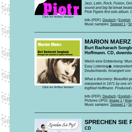
Jazz, Latin, Rock, Fusion, G
sound and big fat break beat
Piotr Figiels first solo album. 
Click for Hi-Res Version
Info (PDF):
Deutsch
/
English
Music samples:
Snippet 1
/
Sn
MARION MAERZ
Burt Bacharach Songbo
Hoffmann. CD, downlo
Welch eine Entdeckung: Wun
Easy Listening�, interpretie
Deutschlands. Arrangiert von 
What a discovery: Beautiful g
interpreted in 1971 by one o
Click for Hi-Res Version
Ingfried Hoffmann. Produced b
Info (PDF):
Deutsch
/
English
Pictures (JPG):
Image 1
/
Ima
Music samples:
Snippet 1
/
Sn
SPRECHEN SIE 
CD