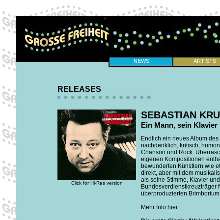
NEWS
ARTISTS
RELEASES
SEBASTIAN KR
Ein Mann, sein Klavier
Endlich ein neues Album des P
nachdenklich, kritisch, humor
Chanson und Rock. Überrasc
eigenen Kompositionen enthäl
bewunderten Künstlern wie et
direkt, aber mit dem musika
als seine Stimme, Klavier un
Click for Hi-Res version
Bundesverdienstkreuzträger f
überproduzierten Brimborium
Mehr Info
hier