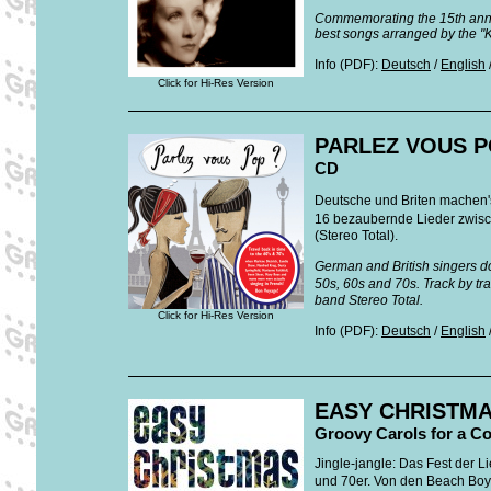
Commemorating the 15th anniver
best songs arranged by the "Ki
Info (PDF):
Deutsch
/
English
Click for Hi-Res Version
PARLEZ VOUS 
CD
Deutsche und Briten machen's
16 bezaubernde Lieder zwis
(Stereo Total).
German and British singers do
50s, 60s and 70s. Track by t
band Stereo Total.
Click for Hi-Res Version
Info (PDF):
Deutsch
/
English
EASY CHRISTM
Groovy Carols for a C
Jingle-jangle: Das Fest der L
und 70er. Von den Beach Boy