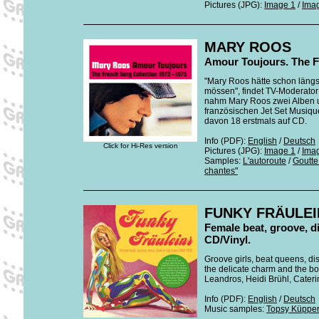
Pictures (JPG):
Image 1
/
Ima
MARY ROOS
Amour Toujours. The F
"Mary Roos hätte schon läng
mössen", findet TV-Moderator 
nahm Mary Roos zwei Alben un
französischen Jet Set Musiqu
davon 18 erstmals auf CD.
Info (PDF):
English
/
Deutsch
Click for Hi-Res version
Pictures (JPG):
Image 1
/
Ima
Samples:
L'autoroute
/
Goutte
chantes"
FUNKY FRÄULEI
Female beat, groove, d
CD/Vinyl.
Groove girls, beat queens, di
the delicate charm and the boo
Leandros, Heidi Brühl, Cater
Info (PDF):
English
/
Deutsch
Music samples:
Topsy Küppe