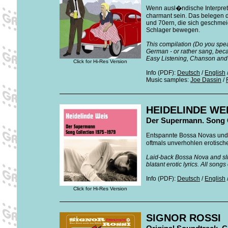
Wenn ausl�ndische Interpret(
charmant sein. Das belegen 
und 70ern, die sich geschmei
Schlager bewegen.
This compilation (Do you spea
German - or rather sang, bec
Easy Listening, Chanson and
Click for Hi-Res Version
Info (PDF):
Deutsch
/
English
Music samples:
Joe Dassin
/
HEIDELINDE WE
Der Supermann. Song C
Entspannte Bossa Novas und s
oftmals unverhohlen erotische
Laid-back Bossa Nova and slic
blatant erotic lyrics. All songs
Info (PDF):
Deutsch
/
English
Click for Hi-Res Version
SIGNOR ROSSI