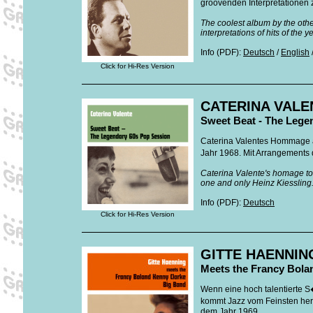
groovenden Interpretationen 
The coolest album by the other
interpretations of hits of the
Info (PDF):
Deutsch
/
English
Click for Hi-Res Version
CATERINA VALE
Sweet Beat - The Lege
Caterina Valentes Hommage 
Jahr 1968. Mit Arrangements d
Caterina Valente's homage to
one and only Heinz Kiessling.
Info (PDF):
Deutsch
Click for Hi-Res Version
GITTE HAENNIN
Meets the Francy Bola
Wenn eine hoch talentierte S
kommt Jazz vom Feinsten her
dem Jahr 1969.