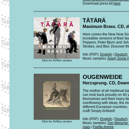
Download press kit
here
TÄTÄRÄ
Maximum Brass. CD, 
Here comes the New Now Sou
incredible versions of their f
Peppers, Peter Bjorn and Joh
Strokes, and Blur. Discover t
Info (PDF):
English
/
Deutsch
Music samples:
Apply Some P
Click for Hi-Res version
OUGENWEIDE
Herzsprung. CD, Down
The mother of all medieval b
can look back proudly on 40 yea
themselves and their many fan
overflowing with ideas, the mu
different European countries,
craft! Simply brilliant!
Info (PDF):
English
/
Deutsch
Click for Hi-Res version
Music samples:
Der Welsche
mals
/
Partite Amore