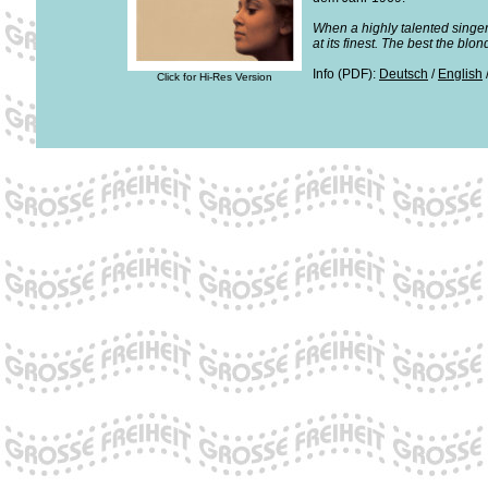
When a highly talented singer
at its finest. The best the b
Info (PDF):
Deutsch
/
English
Click for Hi-Res Version