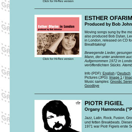
Click for Hi-Res version
ESTHER OFARIM
Produced by Bob Johns
Moving songs sung by the mos
also produced Bob Dylan, L
in London, released on CD for 
Breathtaking!
Bewegende Lieder, gesungen 
Mann, der unter anderem auc
Click for Hi-Res version
Aufgenommen 1972 in London,
veröffentlichten Stücks. Ate
Info (PDF):
English
/
Deutsch
Pictures (JPG):
Image 1
/
Ima
Music samples:
Gnostic Sere
Goodbye
PIOTR FIGIEL
Organy Hammonda ("Pio
Jazz, Latin, Rock, Fusion, 
und fetten Breakbeats. Dies
1971 war Piotr Figiels erste S