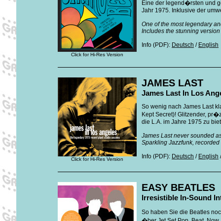
Eine der legend�rsten und g
Jahr 1975. Inklusive der umwe
One of the most legendary and
Includes the stunning version 
Info (PDF):
Deutsch
/
English
Click for Hi-Res Version
JAMES LAST
James Last In Los Ange
So wenig nach James Last kla
Kept Secret)! Glitzender, pr
die L.A. im Jahre 1975 zu biet
James Last never sounded as ti
Sparkling Jazzfunk, recorded w
Info (PDF):
Deutsch
/
English
Click for Hi-Res Version
EASY BEATLES
Irresistible In-Sound I
So haben Sie die Beatles noc
�ber Jet Set Pop, Beat, Now 