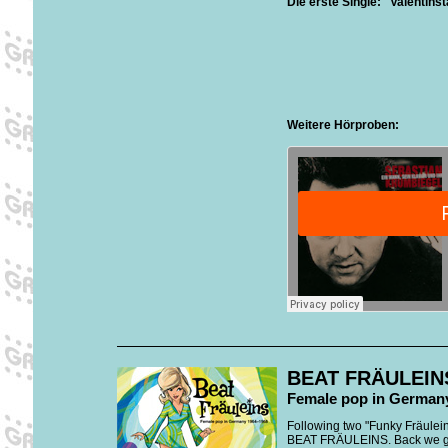
Die erste Single: "Valentinst
Weitere Hörproben:
BEAT FRÄULEIN
Female pop in Germany
Following two "Funky Fräulein
BEAT FRÄULEINS. Back we go, d