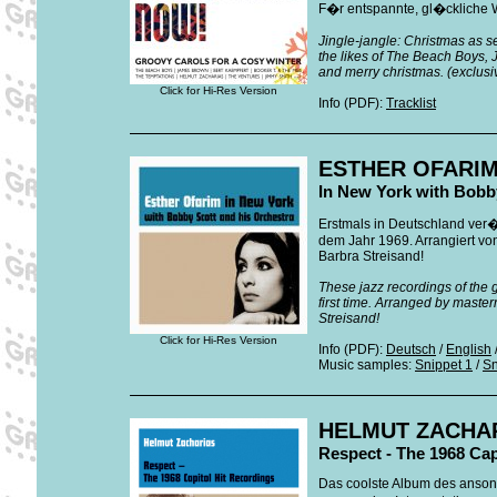
F�r entspannte, gl�ckliche 
Jingle-jangle: Christmas as s
the likes of The Beach Boys,
and merry christmas. (exclu
Click for Hi-Res Version
Info (PDF):
Tracklist
ESTHER OFARI
In New York with Bobb
Erstmals in Deutschland ver�
dem Jahr 1969. Arrangiert vo
Barbra Streisand!
These jazz recordings of the g
first time. Arranged by maste
Streisand!
Click for Hi-Res Version
Info (PDF):
Deutsch
/
English
Music samples:
Snippet 1
/
Sn
HELMUT ZACHA
Respect - The 1968 Cap
Das coolste Album des ansons