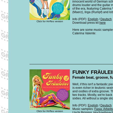
innocent world of German schl
drums louder and the guitar 
of the era, featuring Cateri
(Maerz), Inga (Rumpf) and lots
Info (PDF):
English
/
Deutsch
Click for Hi-Res version
Download press kit
here
Here are some music samples b
Caterina Valente:
FUNKY FRÄULEI
Female beat, groove, f
Well, if this isn't a fantasti
is even richer in teutonic se
and oodles of extra groove. T
two tracks. Mostly, we're back 
sixties. All without a single sl
Info (PDF):
English
/
Deutsch
Music samples:
Fasia: Arbeit
Click for Hi-Res version
Uschi Brüning: Hochzeitsnac