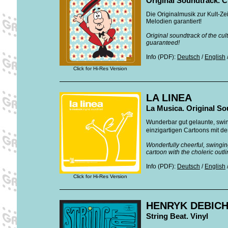
Original Soundtrack. 
Die Originalmusik zur Kult-Z
Melodien garantiert!
Original soundtrack of the cul
guaranteed!
Info (PDF):
Deutsch
/
English
Click for Hi-Res Version
LA LINEA
La Musica. Original S
Wunderbar gut gelaunte, swin
einzigartigen Cartoons mit 
Wonderfully cheerful, swingin
cartoon with the choleric outl
Info (PDF):
Deutsch
/
English
Click for Hi-Res Version
HENRYK DEBIC
String Beat. Vinyl