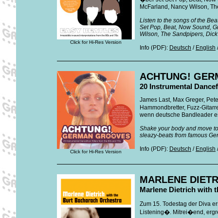
McFarland, Nancy Wilson, Th
Listen to the songs of the Bea
Set Pop, Beat, Now Sound, Gr
Wilson, The Sandpipers, Di
Click for Hi-Res Version
Info (PDF):
Deutsch
/
English
ACHTUNG! GER
20 Instrumental Dancef
James Last, Max Greger, Pet
Hammondbretter, Fuzz-Gitarre
wenn deutsche Bandleader es
Shake your body and move to 
sleazy-beats from famous Ge
Info (PDF):
Deutsch
/
English
Click for Hi-Res Version
MARLENE DIETR
Marlene Dietrich with 
Zum 15. Todestag der Diva er
Listening�. Mitrei�end, ergre